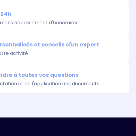
24h​
ti sans dépassement d'honoraires
onnalisés et conseils d'un expert​
tre activité
dre à toutes vos questions​
entation et de l'application des documents