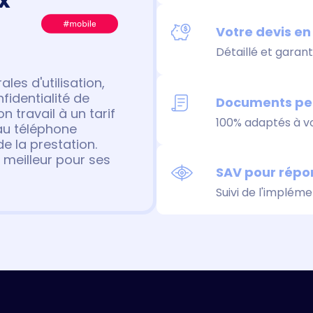
x
Votre devis en 
Détaillé et garan
es d'utilisation,
fidentialité de
Documents pers
n travail à un tarif
100% adaptés à vo
 au téléphone
e la prestation.
 meilleur pour ses
SAV pour répon
Suivi de l'implém