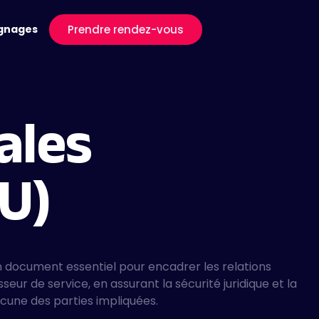
gnages
Prendre rendez-vous
ales
) ​
 document essentiel pour encadrer les relations
isseur de service, en assurant la sécurité juridique et la
cune des parties impliquées.