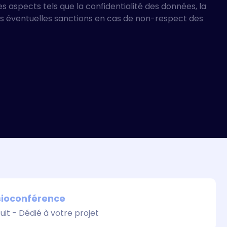
 aspects tels que la confidentialité des données, la
 les éventuelles sanctions en cas de non-respect des
ioconférence​
uit - Dédié à votre projet