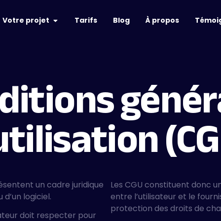
Votre projet
Tarifs
Blog
À propos
Témoi
ditions génér
utilisation (CGU
sentent un cadre juridique
Les CGU constituent donc un
 d’un logiciel.
entre l’utilisateur et le fourn
protection des droits de cha
isateur doit respecter pour