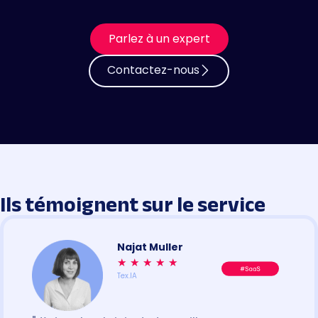
Parlez à un expert
Contactez-nous
Ils témoignent sur le service
Najat Muller
★
★
★
★
★
Tex.IA