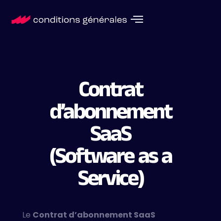
Contrat
d’abonnement
SaaS
(Software as a
Service)
Le
Cont
rat d’abonnement SaaS